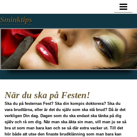
GUIDE SMINKTIPS
Sminktips
SNYGG ENKEL SMINKNING
FIN SMINKNING
ANSIKTSVÅRD TIPS
GENERELLA TIPS HUDVÅRD
BLOGG
När du ska på Festen!
Ska du på festernas Fest? Ska din kompis doktorera? Ska du
vara brudtärna, eller är det du själv som ska stå brud? Då är det
verkligen Din dag. Dagen som du ska endast ska tänka på dig
själv och rå om dig. När man ska äkta sin man, vill man ju se så
bra ut som man bara kan och se så där extra vacker ut. Till det
hör både att utse den finaste brudklänning som man bara kan