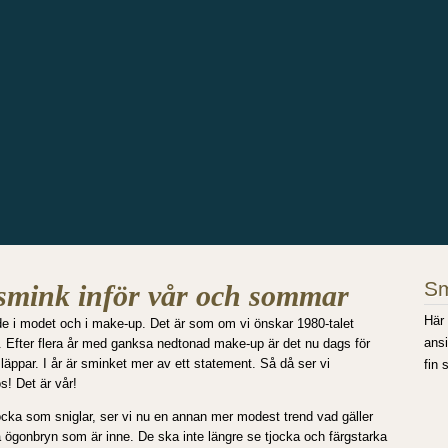
Sm
smink inför vår och sommar
Här 
 både i modet och i make-up. Det är som om vi önskar 1980-talet
ansi
ket. Efter flera år med ganksa nedtonad make-up är det nu dags för
ppar. I år är sminket mer av ett statement. Så då ser vi
fin
s! Det är vår!
ocka som sniglar, ser vi nu en annan mer modest trend vad gäller
å ögonbryn som är inne. De ska inte längre se tjocka och färgstarka