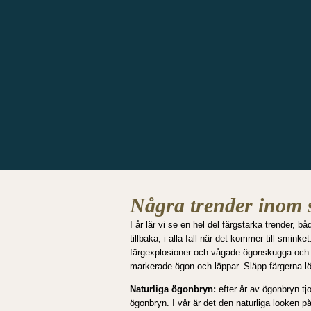
Några trender inom 
I år lär vi se en hel del färgstarka trender,
tillbaka, i alla fall när det kommer till smin
färgexplosioner och vågade ögonskugga och lä
markerade ögon och läppar. Släpp färgerna lö
Naturliga ögonbryn:
efter år av ögonbryn tj
ögonbryn. I vår är det den naturliga looken p