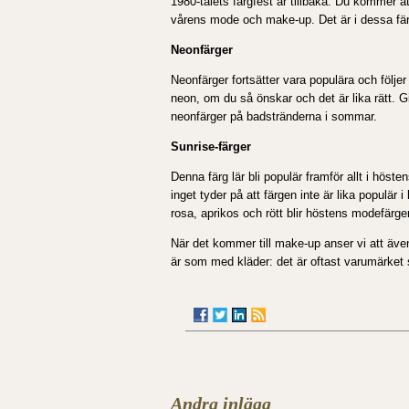
1980-talets färgfest är tillbaka. Du kommer a
vårens mode och make-up. Det är i dessa fär
Neonfärger
Neonfärger fortsätter vara populära och följe
neon, om du så önskar och det är lika rätt. G
neonfärger på badstränderna i sommar.
Sunrise-färger
Denna färg lär bli populär framför allt i höst
inget tyder på att färgen inte är lika populär 
rosa, aprikos och rött blir höstens modefärger
När det kommer till make-up anser vi att äve
är som med kläder: det är oftast varumärket 
Andra inlägg