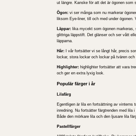
ut längre. Kanske för att det är ögonen som
Ögon:
vi ser många som nu markerar ögonen; 
liksom Eye-liner, till och med under ögonen. 
Läppar:
lika mycekt som ögonen markeras, ser
glittriga läppstift. Det glänser och ser vått e
läpparna.
Hår:
I vår fortsätter vi se långt hår, precis
lockar, stora lockar och lockar på tvären och
Highlighter:
highlighter fortsätter att vara t
och ger en extra lyxig look.
Populär färger i år
Lilafärg
Egentligen är lila en fortsättning av vinterns 
inredning. Nu fortsätter färgtrenden med lila i
Både den mörkare lila och den ljusare lila färg
Pastellfärger