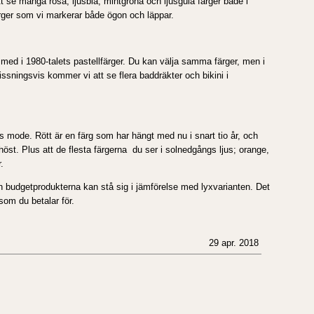
tt se många rosa, ljusblå, mintgröna och ljusgula färger både i
ger som vi markerar både ögon och läppar.
r med i 1980-talets pastellfärger. Du kan välja samma färger, men i
issningsvis kommer vi att se flera baddräkter och bikini i
ens mode. Rött är en färg som har hängt med nu i snart tio år, och
i höst. Plus att de flesta färgerna du ser i solnedgångs ljus; orange,
.
n budgetprodukterna kan stå sig i jämförelse med lyxvarianten. Det
som du betalar för.
29 apr. 2018