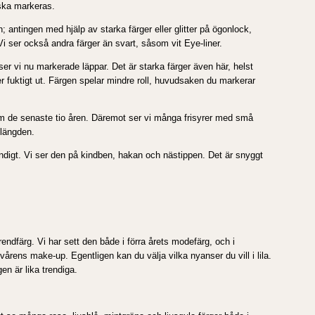
 ska markeras.
antingen med hjälp av starka färger eller glitter på ögonlock,
Vi ser också andra färger än svart, såsom vit Eye-liner.
 vi nu markerade läppar. Det är starka färger även här, helst
ller fuktigt ut. Färgen spelar mindre roll, huvudsaken du markerar
 som de senaste tio åren. Däremot ser vi många frisyrer med små
 längden.
rendigt. Vi ser den på kindben, hakan och nästippen. Det är snyggt
trendfärg. Vi har sett den både i förra årets modefärg, och i
 vårens make-up. Egentligen kan du välja vilka nyanser du vill i lila.
en är lika trendiga.