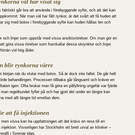
nkorna väl har visat sig
faktiskt går bra att använda i förebyggande syfte, och att det kan
uppkommit. När man väl har fått rynkor, är det svårt att få huden att
ar sig med botox i förebyggande syfte kan huden hållas len och
or och linjer som uppstår med vissa ansiktsrörelser. Om man gör en
att göra vissa rörelser som framkallar dessa skrynklor och linjer.
förrän vid hög ålder.
n blir rynkorna värre
ån början när du slutar med botox. Så är dock inte fallet. De går helt
mförde behandlingen. Processen tillbaka går långsamt och kräver en
esultaten igen. Ofta brukar man få göra en påfyllning ungefär var fjärde
 man regelbundet fyller på och har gjort det under en längre kan
a med allt längre tid emellan dem.
ör att få injektionen
 men vissa kan ha uppfattningen att det krävs en resa till en
n injektion. Visserligen har Stockholm ett brett urval av kliniker –
erallt i Sverige idag.