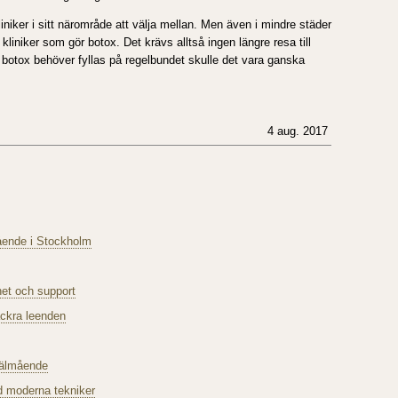
ker i sitt närområde att välja mellan. Men även i mindre städer
liniker som gör botox. Det krävs alltså ingen längre resa till
botox behöver fyllas på regelbundet skulle det vara ganska
4 aug. 2017
mående i Stockholm
het och support
ackra leenden
 välmående
d moderna tekniker