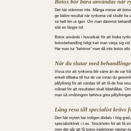
Botox bör bara användas när ry
Det här stämmer inte. Många menar att botox 
ge bättre resultat när rynkorna väl skulle ha 
se helt len ut igen. Om man däremot behandl
slät en längre tid.
Botox används i huvudsak för att lindra rynk
botoxbehandling tidigt kan man vänja sig vid 
Har man tur ”behöver” man då inte botox alls 
När du slutar med behandlinge
Vissa tror att rynkorna blir värre än de var fr
enkelt tillbaka till hur de var innan du geno
påfyllning för att vändas till att få de fina r
månad för att resultaten skall bibehållas. Om
man så småningom behöva göra påfyllningarn
Lång resa till specialist krävs f
Den här myten har troligen dödats i hög grad,
specialistklinik i t.ex. Stockholm för att få si
men det går att få botox-injektioner nästan öv