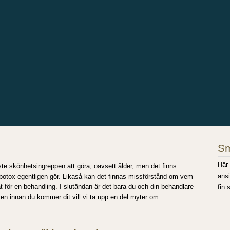
Sm
Här 
ste skönhetsingreppen att göra, oavsett ålder, men det finns
ansi
 botox egentligen gör. Likaså kan det finnas missförstånd om vem
 för en behandling. I slutändan är det bara du och din behandlare
fin
men innan du kommer dit vill vi ta upp en del myter om